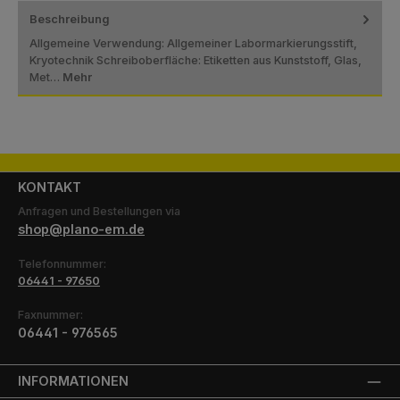
Beschreibung
Allgemeine Verwendung: Allgemeiner Labormarkierungsstift,
Kryotechnik Schreiboberfläche: Etiketten aus Kunststoff, Glas,
Met…
Mehr
KONTAKT
Anfragen und Bestellungen via
shop@plano-em.de
Telefonnummer:
06441 - 97650
Faxnummer:
06441 - 976565
INFORMATIONEN