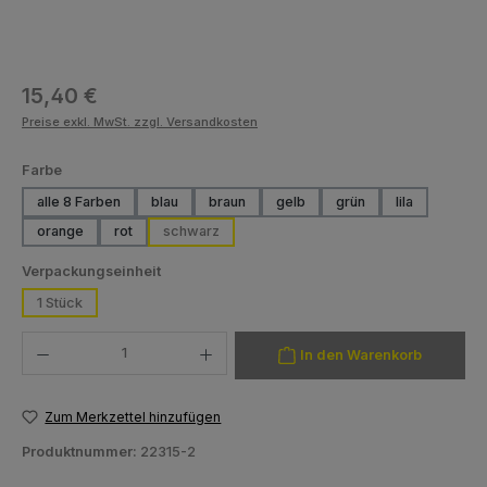
Regulärer Preis:
15,40 €
Preise exkl. MwSt. zzgl. Versandkosten
auswählen
Farbe
alle 8 Farben
blau
braun
gelb
grün
lila
orange
rot
schwarz
auswählen
Verpackungseinheit
1 Stück
Produkt Anzahl: Gib den gewünschten Wert ein oder benutze die Schaltfläch
In den Warenkorb
Zum Merkzettel hinzufügen
Produktnummer:
22315-2