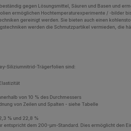
d beständig gegen Lösungsmittel, Säuren und Basen und er
folien ermöglichen Hochtemperaturexperimente / -bilder bi
hniken gereinigt werden. Sie bieten auch einen kohlensto
gstechniken werden die Schmutzpartikel vermieden, die häuf
-Siliziumnitrid-Trägerfolien sind:
astizität
nnerhalb von 10 % des Durchmessers
nung von Zeilen und Spalten - siehe Tabelle
22,3 % und 22,8 %
ur entspricht dem 200-µm-Standard. Dies ermöglicht den Ei