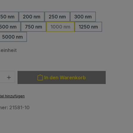
uswählen
150 nm
200 nm
250 nm
300 nm
500 nm
750 nm
1000 nm
1250 nm
5000 nm
auswählen
einheit
: Gib den gewünschten Wert ein oder benutze die Schaltfläche
In den Warenkorb
el hinzufügen
mer:
21581-10