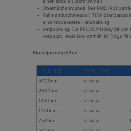
einen stabilen Stützrahmen
Oberflächenrauheit: Der RMS (Rq) beträg
Rahmendurchmesser: TEM-Standardscheib
eine verbesserte Handhabung
Verpackung: Die PELCO® Holey Silicon 
verpackt. Jede Box enthält 10 Trägerfil
Einzelporengrößen:
HOLE SIZE
PORE TYPE
5000nm
circular
2500nm
circular
1250nm
circular
1000nm
circular
750nm
circular
500nm
circular