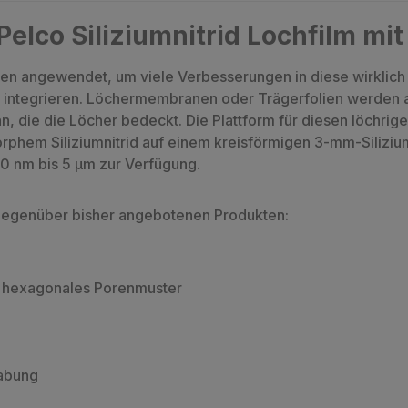
elco Siliziumnitrid Lochfilm mi
n angewendet, um viele Verbesserungen in diese wirklich ei
integrieren. Löchermembranen oder Trägerfolien werden au
, die die Löcher bedeckt. Die Plattform für diesen löchrigen 
hem Siliziumnitrid auf einem kreisförmigen 3-mm-Siliziu
0 nm bis 5 µm zur Verfügung.
 gegenüber bisher angebotenen Produkten:
h hexagonales Porenmuster
habung