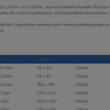
t 0,65 nm +/- 0,06 nm, was eine mittlere Rauheit (Ra) von
e mit 3 mm Durchmesser, voll kompatibel mit normalen T
Nitride-Trägerfolien werden unter Reinraumbedingungen i
me.
PITCH µm
ARRAY
A
10.0µm
90 x 90
450µm
5.0µm
45 x 45
450µm
2.5µm
180 x 180
450µm
2.0µm
225 x 225
450µm
1.5µm
300 x 300
450µm
1.0µm
450 x 450
450µm