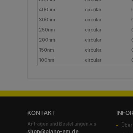
400nm
circular
300nm
circular
250nm
circular
200nm
circular
150nm
circular
100nm
circular
KONTAKT
INFO
Anfragen und Bestellungen via
Über
shop@plano-em.de