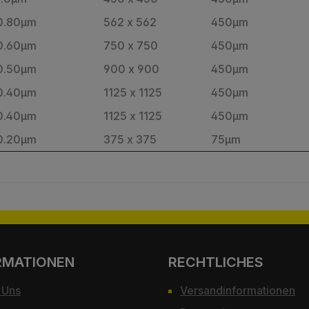
0.80µm
562 x 562
450µm
0.60µm
750 x 750
450µm
0.50µm
900 x 900
450µm
0.40µm
1125 x 1125
450µm
0.40µm
1125 x 1125
450µm
0.20µm
375 x 375
75µm
RMATIONEN
RECHTLICHES
 Uns
Versandinformationen