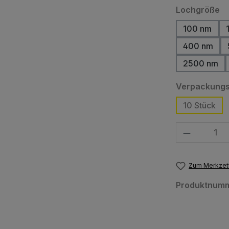
a
Lochgröße
100 nm
400 nm
2500 nm
Verpackungs
10 Stück
Produkt Anzahl
Zum Merkzett
Produktnum