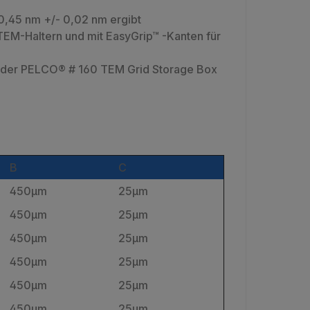
 0,45 nm +/- 0,02 nm ergibt
EM-Haltern und mit EasyGrip™ -Kanten für
n der PELCO® # 160 TEM Grid Storage Box
B
C
450µm
25µm
450µm
25µm
450µm
25µm
450µm
25µm
450µm
25µm
450µm
25µm