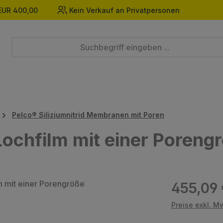
EUR 400,00
Kein Verkauf an Privatpersonen
Pelco® Siliziumnitrid Membranen mit Poren
 Lochfilm mit einer Poreng
Regulärer Prei
455,09
Preise exkl. M