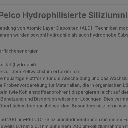
elco Hydrophilisierte Siliziumn
endung von Atomic Layer Deposited (ALD) -Techniken modif
hren wurden sowohl hydrophile als auch hydrophobe Substr
erflächenenergien
lität (hydrophil)
 vor dem Zellwachstum erforderlich
e neuartige Plattform für die Abscheidung und das Wachst
Probenvorbereitung für Materialien, die in organischen Lös
eln (wie Kohlenstoffnanoröhren) dispergieren leicht auf de
Benetzung und Dispersion wässriger Lösungen. Dies vermei
Oberflächen beobachtet werden. Besonders nützlich in was
und 200 nm-PELCO®-Siliziumnitridmembranen mit einem Fe
eweils 0,1 nm x 0,1 nm auf einem 200 µm-Siliziumrahmen m