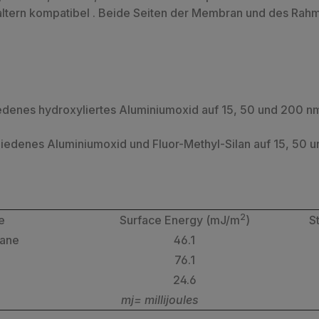
ltern kompatibel . Beide Seiten der Membran und des Rahme
denes hydroxyliertes Aluminiumoxid auf 15, 50 und 200 nm
denes Aluminiumoxid und Fluor-Methyl-Silan auf 15, 50 u
2
e
Surface Energy (mJ/m
)
S
rane
46.1
76.1
24.6
mj= millijoules