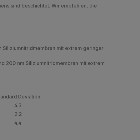
ns sind beschichtet. Wir empfehlen, die
 Siliziumnitridmembran mit extrem geringer
nd 200 nm Siliziumnitridmembran mit extrem
tandard Deviation
4.3
2.2
4.4