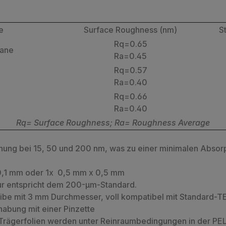
e
Surface Roughness (nm)
S
Rq=0.65
rane
Ra=0.45
Rq=0.57
Ra=0.40
Rq=0.66
Ra=0.40
Rq= Surface Roughness; Ra= Roughness Average
hung bei 15, 50 und 200 nm, was zu einer minimalen Absorp
 0,1 mm oder 1x 0,5 mm x 0,5 mm
ur entspricht dem 200-µm-Standard.
e mit 3 mm Durchmesser, voll kompatibel mit Standard-T
abung mit einer Pinzette
d-Trägerfolien werden unter Reinraumbedingungen in der 