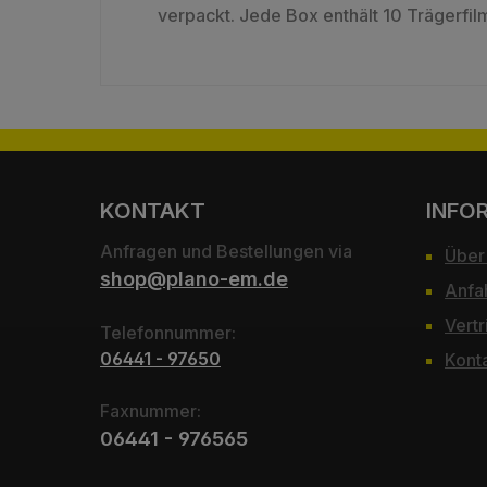
verpackt. Jede Box enthält 10 Trägerfil
KONTAKT
INFO
Anfragen und Bestellungen via
Über
shop@plano-em.de
Anfa
Vertr
Telefonnummer:
06441 - 97650
Kont
Faxnummer:
06441 - 976565