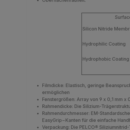
Oberflächenrauheit:
Surfac
Silicon Nitride Memb
Hydrophilic Coating
Hydrophobic Coating
Filmdicke: Elastisch, geringe Beanspruc
ermöglichen
Fenstergrößen: Array von 9 x 0,1 mm x
Rahmendicke: Die Silizium-Trägerstrukt
Rahmendurchmesser: EM-Standardscheib
EasyGrip−Kanten für die einfache Handh
Verpackung: Die PELCO® Siliziumnitri