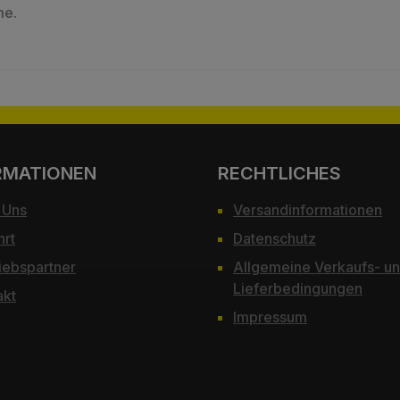
me.
RMATIONEN
RECHTLICHES
 Uns
Versandinformationen
hrt
Datenschutz
iebspartner
Allgemeine Verkaufs- u
Lieferbedingungen
akt
Impressum