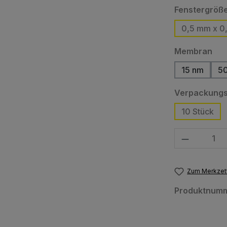
Fenstergröß
0,5 mm x 0
aus
Membran
15 nm
5
(Diese Opt
Verpackungs
10 Stück
Produkt Anzahl
Zum Merkzett
Produktnum