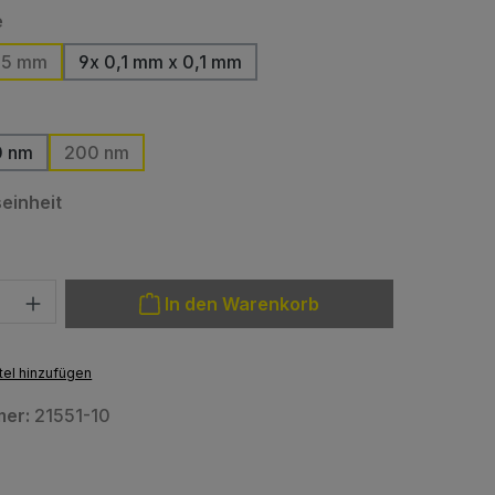
auswählen
e
,5 mm
9x 0,1 mm x 0,1 mm
(Diese Option ist zurzeit nicht verfügbar.)
wählen
0 nm
200 nm
ion ist zurzeit nicht verfügbar.)
auswählen
einheit
: Gib den gewünschten Wert ein oder benutze die Schaltfläche
In den Warenkorb
el hinzufügen
mer:
21551-10