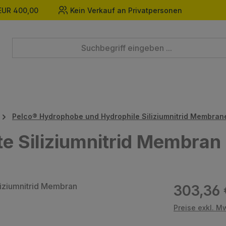
EUR 400,00
Kein Verkauf an Privatpersonen
Pelco® Hydrophobe und Hydrophile Siliziumnitrid Membran
te Siliziumnitrid Membran
Regulärer Prei
303,36 
Preise exkl. M