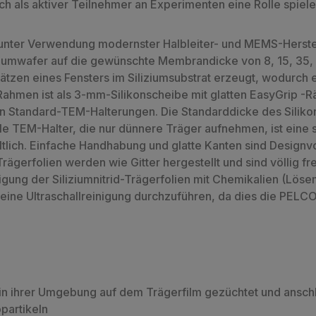
h als aktiver Teilnehmer an Experimenten eine Rolle spiele
 unter Verwendung modernster Halbleiter- und MEMS-Herste
iliziumwafer auf die gewünschte Membrandicke von 8, 15, 3
en eines Fensters im Siliziumsubstrat erzeugt, wodurch ei
r Rahmen ist als 3-mm-Silikonscheibe mit glatten EasyGrip 
t in Standard-TEM-Halterungen. Die Standarddicke des Silik
lle TEM-Halter, die nur dünnere Träger aufnehmen, ist eine 
lich. Einfache Handhabung und glatte Kanten sind Designvor
rägerfolien werden wie Gitter hergestellt und sind völlig f
nigung der Siliziumnitrid-Trägerfolien mit Chemikalien (Lös
ine Ultraschallreinigung durchzuführen, da dies die PELCO® 
 in ihrer Umgebung auf dem Trägerfilm gezüchtet und ansch
partikeln