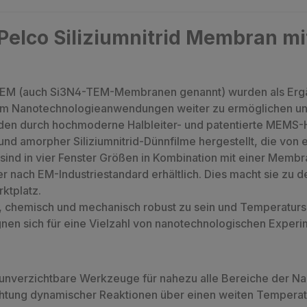
Pelco Siliziumnitrid Membran m
ür TEM (auch Si3N4-TEM-Membranen genannt) wurden als Er
 um Nanotechnologieanwendungen weiter zu ermöglichen un
den durch hochmoderne Halbleiter- und patentierte MEMS-
nd amorpher Siliziumnitrid-Dünnfilme hergestellt, die von 
sind in vier Fenster Größen in Kombination mit einer Memb
ach EM-Industriestandard erhältlich. Dies macht sie zu d
rktplatz.
eil, chemisch und mechanisch robust zu sein und Temperatu
ignen sich für eine Vielzahl von nanotechnologischen Experim
d unverzichtbare Werkzeuge für nahezu alle Bereiche der N
htung dynamischer Reaktionen über einen weiten Temperatur