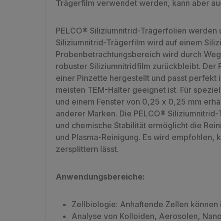
Trägerfilm verwendet werden, kann aber auc
PELCO® Siliziumnitrid-Trägerfolien werden
Siliziumnitrid-Trägerfilm wird auf einem S
Probenbetrachtungsbereich wird durch Wegätz
robuster Siliziumnitridfilm zurückbleibt. De
einer Pinzette hergestellt und passt perfek
meisten TEM-Halter geeignet ist. Für spezie
und einem Fenster von 0,25 x 0,25 mm erhält
anderer Marken. Die PELCO® Siliziumnitrid-T
und chemische Stabilität ermöglicht die Rei
und Plasma-Reinigung. Es wird empfohlen, ke
zersplittern lässt.
Anwendungsbereiche:
Zellbiologie: Anhaftende Zellen können
Analyse von Kolloiden, Aerosolen, Nano