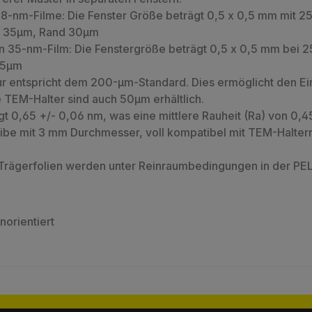
e 8-nm-Filme: Die Fenster Größe beträgt 0,5 x 0,5 mm mit 
te 35µm, Rand 30µm
en 35-nm-Film: Die Fenstergröße beträgt 0,5 x 0,5 mm bei
 25µm
ur entspricht dem 200-µm-Standard. Dies ermöglicht den Ein
e TEM-Halter sind auch 50µm erhältlich.
t 0,65 +/- 0,06 nm, was eine mittlere Rauheit (Ra) von 0,4
 mit 3 mm Durchmesser, voll kompatibel mit TEM-Haltern 
-Trägerfolien werden unter Reinraumbedingungen in der P
norientiert