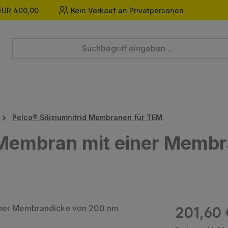
EUR 400,00
Kein Verkauf an Privatpersonen
Pelco® Siliziumnitrid Membranen für TEM
d Membran mit einer Memb
Regulärer Prei
201,60 