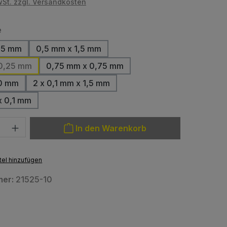
wSt. zzgl. Versandkosten
auswählen
e
,5 mm
0,5 mm x 1,5 mm
0,25 mm
0,75 mm x 0,75 mm
,0 mm
2 x 0,1 mm x 1,5 mm
x 0,1 mm
: Gib den gewünschten Wert ein oder benutze die Schaltfläche
In den Warenkorb
el hinzufügen
mer:
21525-10