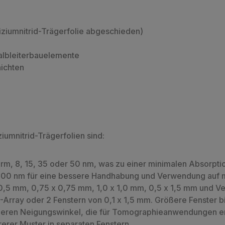
liziumnitrid-Trägerfolie abgeschieden)
albleiterbauelemente
hichten
iumnitrid-Trägerfolien sind:
rm, 8, 15, 35 oder 50 nm, was zu einer minimalen Absorptio
200 nm für eine bessere Handhabung und Verwendung auf 
0,5 mm, 0,75 x 0,75 mm, 1,0 x 1,0 mm, 0,5 x 1,5 mm und Ve
3-Array oder 2 Fenstern von 0,1 x 1,5 mm. Größere Fenster
heren Neigungswinkel, die für Tomographieanwendungen erf
rer Muster in separaten Fenstern.