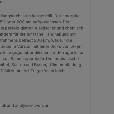
n.
llungstechniken hergestellt. Der amorphe
5, 50 oder 200 nm aufgewachsen. Der
n perfekt glatter, elastischer und chemisch
-Rändern für die einfache Handhabung mit
onrahmens beträgt 200 µm, was für die
spezielle Version mit einer Dicke von 50 µm
teile gegenüber Siliziumnitrid-Trägerfolien
rei von Schmutzpartikeln. Die mechanische
emittel, Säuren und Basen), Glimmentladung
Siliziumnitrid-Trägerfolien leicht
ließend analysiert werden