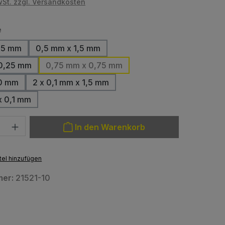
wSt. zzgl. Versandkosten
auswählen
e
,5 mm
0,5 mm x 1,5 mm
0,25 mm
0,75 mm x 0,75 mm
,0 mm
2 x 0,1 mm x 1,5 mm
x 0,1 mm
: Gib den gewünschten Wert ein oder benutze die Schaltfläche
In den Warenkorb
el hinzufügen
mer:
21521-10