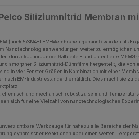
Pelco Siliziumnitrid Membran m
ür TEM (auch Si3N4-TEM-Membranen genannt) wurden als Er
 um Nanotechnologieanwendungen weiter zu ermöglichen un
den durch hochmoderne Halbleiter- und patentierte MEMS-
nd amorpher Siliziumnitrid-Dünnfilme hergestellt, die von 
sind in vier Fenster Größen in Kombination mit einer Memb
ach EM-Industriestandard erhältlich. Dies macht sie zu d
rktplatz.
eil, chemisch und mechanisch robust zu sein und Temperatu
ignen sich für eine Vielzahl von nanotechnologischen Experim
d unverzichtbare Werkzeuge für nahezu alle Bereiche der N
htung dynamischer Reaktionen über einen weiten Temperatur