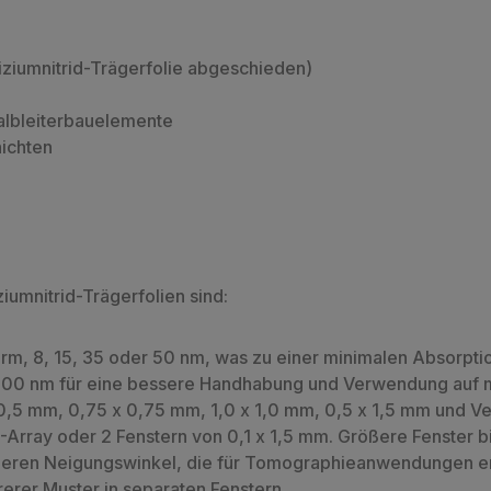
liziumnitrid-Trägerfolie abgeschieden)
albleiterbauelemente
hichten
iumnitrid-Trägerfolien sind:
rm, 8, 15, 35 oder 50 nm, was zu einer minimalen Absorptio
200 nm für eine bessere Handhabung und Verwendung auf 
0,5 mm, 0,75 x 0,75 mm, 1,0 x 1,0 mm, 0,5 x 1,5 mm und Ve
3-Array oder 2 Fenstern von 0,1 x 1,5 mm. Größere Fenster
heren Neigungswinkel, die für Tomographieanwendungen erf
rer Muster in separaten Fenstern.