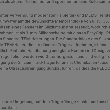
h als aktiver Teilnehmer an Experimenten eine Rolle spiele
 unter Verwendung modernster Halbleiter- und MEMS-Herste
iliziumwafer auf die gewünschte Membrandicke von 8, 15, 3
en eines Fensters im Siliziumsubstrat erzeugt, wodurch ei
r Rahmen ist als 3-mm-Silikonscheibe mit glatten EasyGrip 
t in Standard-TEM-Halterungen. Die Standarddicke des Silik
lle TEM-Halter, die nur dünnere Träger aufnehmen, ist eine 
lich. Einfache Handhabung und glatte Kanten sind Designvor
rägerfolien werden wie Gitter hergestellt und sind völlig f
nigung der Siliziumnitrid-Trägerfolien mit Chemikalien (Lös
ine Ultraschallreinigung durchzuführen, da dies die PELCO® 
 in ihrer Umgebung auf dem Trägerfilm gezüchtet und ansch
partikeln