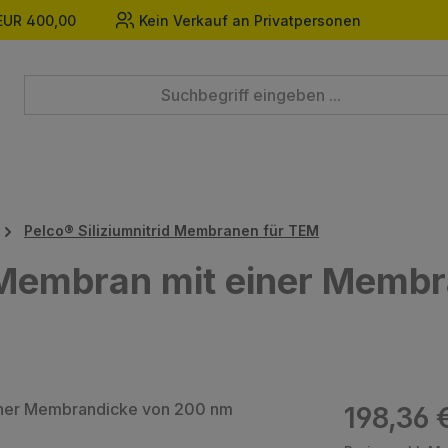
EUR 400,00
Kein Verkauf an Privatpersonen
Pelco® Siliziumnitrid Membranen für TEM
d Membran mit einer Memb
Regulärer Prei
198,36 