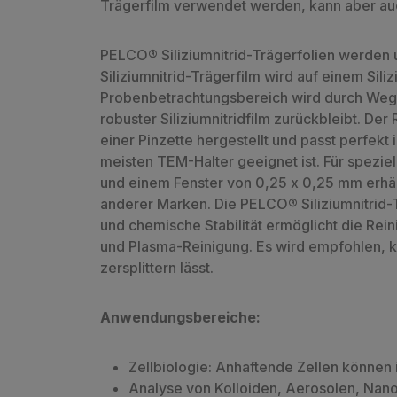
Trägerfilm verwendet werden, kann aber auc
PELCO® Siliziumnitrid-Trägerfolien werden
Siliziumnitrid-Trägerfilm wird auf einem S
Probenbetrachtungsbereich wird durch Wegätz
robuster Siliziumnitridfilm zurückbleibt. De
einer Pinzette hergestellt und passt perfek
meisten TEM-Halter geeignet ist. Für spezie
und einem Fenster von 0,25 x 0,25 mm erhält
anderer Marken. Die PELCO® Siliziumnitrid-T
und chemische Stabilität ermöglicht die Rei
und Plasma-Reinigung. Es wird empfohlen, ke
zersplittern lässt.
Anwendungsbereiche:
Zellbiologie: Anhaftende Zellen können
Analyse von Kolloiden, Aerosolen, Nano