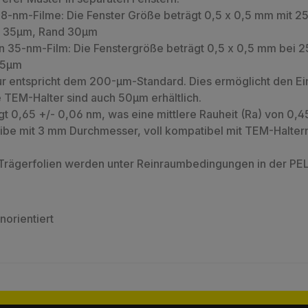
e 8-nm-Filme: Die Fenster Größe beträgt 0,5 x 0,5 mm mit 
te 35µm, Rand 30µm
en 35-nm-Film: Die Fenstergröße beträgt 0,5 x 0,5 mm bei
 25µm
ur entspricht dem 200-µm-Standard. Dies ermöglicht den Ein
e TEM-Halter sind auch 50µm erhältlich.
t 0,65 +/- 0,06 nm, was eine mittlere Rauheit (Ra) von 0,4
 mit 3 mm Durchmesser, voll kompatibel mit TEM-Haltern 
-Trägerfolien werden unter Reinraumbedingungen in der P
norientiert