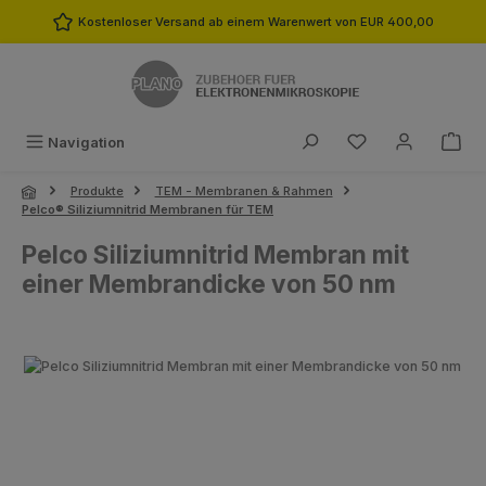
Zum Hauptinhalt springen
Kostenloser Versand ab einem Warenwert von EUR 400,00
Du hast 0 Produk
Navigation
Produkte
TEM - Membranen & Rahmen
Pelco® Siliziumnitrid Membranen für TEM
Pelco Siliziumnitrid Membran mit
einer Membrandicke von 50 nm
Bildergalerie überspringen