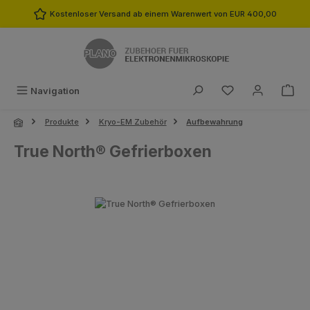
Zum Hauptinhalt springen
Kostenloser Versand ab einem Warenwert von EUR 400,00
Du hast 0 Produk
Navigation
Produkte
Kryo-EM Zubehör
Aufbewahrung
True North® Gefrierboxen
Bildergalerie überspringen