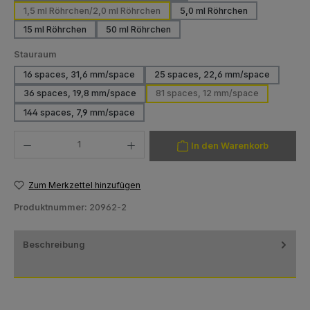
1,5 ml Röhrchen/2,0 ml Röhrchen
5,0 ml Röhrchen
(Diese Option ist zurzeit 
15 ml Röhrchen
50 ml Röhrchen
(Diese Option ist zurzeit nicht verfügbar.)
(Diese Option ist zurzeit nicht verfügbar.)
auswählen
Stauraum
16 spaces, 31,6 mm/space
25 spaces, 22,6 mm/space
(Diese Option ist zurzeit nicht verfügbar.)
(Diese Option ist zurzeit 
36 spaces, 19,8 mm/space
81 spaces, 12 mm/space
(Diese Option ist zurzeit nicht verfügbar.)
144 spaces, 7,9 mm/space
(Diese Option ist zurzeit nicht verfügbar.)
Produkt Anzahl: Gib den gewünschten Wert ein oder benutze die Schaltfläch
In den Warenkorb
Zum Merkzettel hinzufügen
Produktnummer:
20962-2
Beschreibung