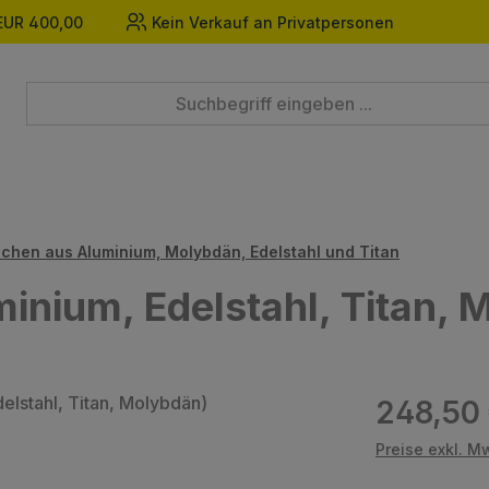
EUR 400,00
Kein Verkauf an Privatpersonen
chen aus Aluminium, Molybdän, Edelstahl und Titan
minium, Edelstahl, Titan, 
Regulärer Prei
248,50
Preise exkl. M