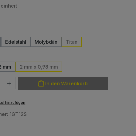
auswählen
einheit
ählen
Edelstahl
Molybdän
Titan
uswählen
42 mm
2 mm x 0,98 mm
: Gib den gewünschten Wert ein oder benutze die Schaltfläche
In den Warenkorb
el hinzufügen
mer:
1GT12S