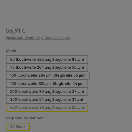
Regulärer Preis:
56,91 €
Preise exkl. MwSt. zzgl. Versandkosten
auswählen
Mesh
50 (Lochweite 425 µm, Stegbreite 83 µm)
75 (Lochweite 204 µm, Stegbreite 50 µm)
100 (Lochweite 284 µm, Stegbreite 55 µm)
150 (Lochweite 125 µm, Stegbreite 44 µm
200 (Lochweite 90 µm, Stegbreite 37 µm)
300 (Lochweite 54 µm, Stegbreite 31 µm)
400 (Lochweite 38 µm, Stegbreite 26 µm)
auswählen
Verpackungseinheit
25 Stück