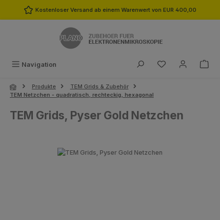
Zum Hauptinhalt springen
Kostenloser Versand ab einem Warenwert von EUR 400,00
Du hast 0 Produk
Navigation
Produkte
TEM Grids & Zubehör
TEM Netzchen - quadratisch, rechteckig, hexagonal
TEM Grids, Pyser Gold Netzchen
Bildergalerie überspringen