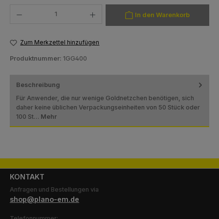
Produkt Anzahl: Gib den gewünschten Wert ein oder benutze die Schaltfläch
In den Warenkorb
Zum Merkzettel hinzufügen
Produktnummer:
1GG400
Beschreibung
Für Anwender, die nur wenige Goldnetzchen benötigen, sich
daher keine üblichen Verpackungseinheiten von 50 Stück oder
100 St…
Mehr
KONTAKT
Anfragen und Bestellungen via
shop@plano-em.de
Telefonnummer: