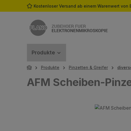
Kostenloser Versand ab einem Warenwert von 
m Hauptinhalt springen
Zur Suche springen
Zur Hauptnavigation springen
Produkte
Produkte
Pinzetten & Greifer
divers
AFM Scheiben-Pinze
Bildergalerie überspringen