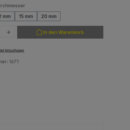
auswählen
urchmesser
2 mm
15 mm
20 mm
tion ist zurzeit nicht verfügbar.)
(Diese Option ist zurzeit nicht verfügbar.)
(Diese Option ist zurzeit nicht verfügbar.)
(Diese Option ist zurzeit nicht verfügbar
: Gib den gewünschten Wert ein oder benutze die Schaltfläche
In den Warenkorb
el hinzufügen
mer:
1671