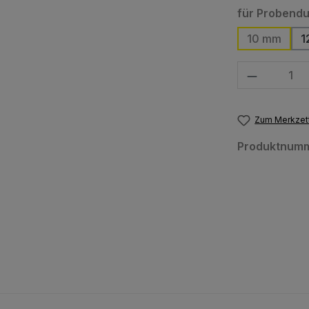
für Probend
10 mm
1
(Diese Op
Produkt Anzahl
Zum Merkzett
Produktnum