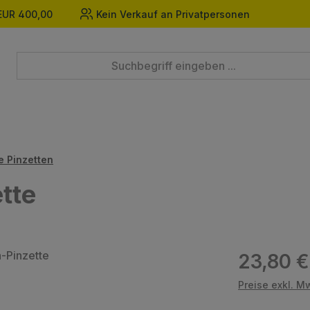
EUR 400,00
Kein Verkauf an Privatpersonen
e Pinzetten
tte
Regulärer Prei
23,80 €
Preise exkl. M