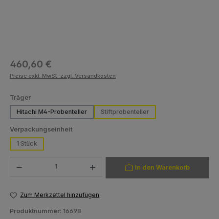
Regulärer Preis:
460,60 €
Preise exkl. MwSt. zzgl. Versandkosten
auswählen
Träger
Hitachi M4-Probenteller
Stiftprobenteller
auswählen
Verpackungseinheit
1 Stück
Produkt Anzahl: Gib den gewünschten Wert ein oder benutze die Schaltfläch
In den Warenkorb
Zum Merkzettel hinzufügen
Produktnummer:
16698