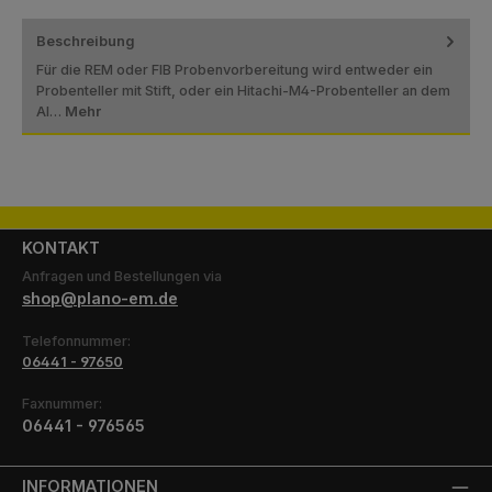
Beschreibung
Für die REM oder FIB Probenvorbereitung wird entweder ein
Probenteller mit Stift, oder ein Hitachi-M4-Probenteller an dem
Al…
Mehr
KONTAKT
Anfragen und Bestellungen via
shop@plano-em.de
Telefonnummer:
06441 - 97650
Faxnummer:
06441 - 976565
INFORMATIONEN