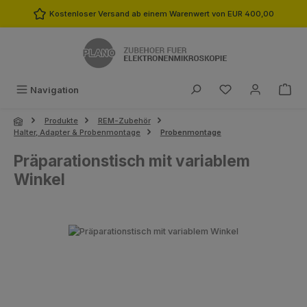
Zum Hauptinhalt springen
Kostenloser Versand ab einem Warenwert von EUR 400,00
Du hast 0 Produk
Navigation
Produkte
REM-Zubehör
Halter, Adapter & Probenmontage
Probenmontage
Präparationstisch mit variablem
Winkel
Bildergalerie überspringen