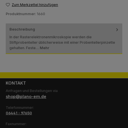
Zum Merkzettel hinzufügen
Produktnummer:
1660
Beschreibung
In der Rasterelektronenmikroskopie werden die
Stiftprobenteller üblicherweise mit einer Probentellerpinzette
gehalten. Feste…
Mehr
KONTAKT
Anfragen und Bestellungen via
shop@plano-em.de
Telefonnummer:
06441 - 97650
Faxnummer: