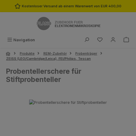
Zum Hauptinhalt springen
Kostenloser Versand ab einem Warenwert von EUR 400,00
Du hast 0 Produk
Navigation
Produkte
REM-Zubehör
Probenträger
ZEISS (LEO/Cambridge/Leica), FEI/Philips, Tescan
Probentellerschere für
Stiftprobenteller
Bildergalerie überspringen