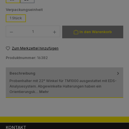
(Diese Option ist zurzeit nicht verfügbar.)
auswählen
Verpackungseinheit
1 Stück
Produkt Anzahl: Gib den gewünschten Wert ein oder benutze die Schaltfläch
In den Warenkorb
Zum Merkzettel hinzufügen
Produktnummer:
16382
Beschreibung
Probenhalter mit 22° Winkel für TM1000 ausgestattet mit EDS-
Analysesystem. Abgewinkelte Halterungen haben ein
Orientierungsk…
Mehr
KONTAKT