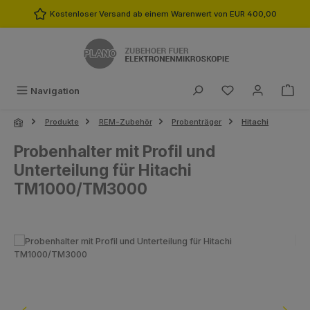
Zum Hauptinhalt springen
Kostenloser Versand ab einem Warenwert von EUR 400,00
Du hast 0 Produk
Navigation
Produkte
REM-Zubehör
Probenträger
Hitachi
Probenhalter mit Profil und
Unterteilung für Hitachi
TM1000/TM3000
Bildergalerie überspringen