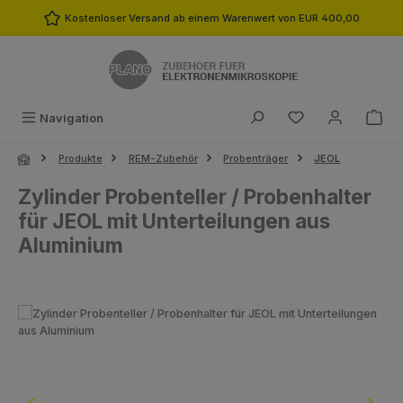
Zum Hauptinhalt springen
Kostenloser Versand ab einem Warenwert von EUR 400,00
Du hast 0 Produk
Navigation
Produkte
REM-Zubehör
Probenträger
JEOL
Zylinder Probenteller / Probenhalter
für JEOL mit Unterteilungen aus
Aluminium
Bildergalerie überspringen