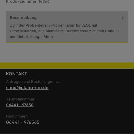
Produktnummer:
16366
Beschreibung
Zylinder Probenteller / Probenhalter für JEOL mit
Unterteilungen, aus Aluminium. Durchmesser: 25 mm Höhe: 8
mm Unterteilung…
Mehr
KONTAKT
Anfragen und Bestellungen via
shop@plano-em.de
Telefonnummer:
06441 - 97650
Faxnummer:
06441 - 976565