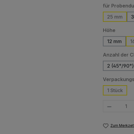
für Probend
25 mm
auswäh
Höhe
12 mm
1
(Diese Op
Anzahl der C
2 (45°/90°)
Verpackungs
1 Stück
Produkt Anzahl
Zum Merkzett