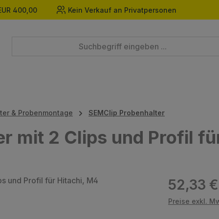
EUR 400,00
Kein Verkauf an Privatpersonen
pter & Probenmontage
SEMClip Probenhalter
 mit 2 Clips und Profil fü
Regulärer Prei
52,33 €
Preise exkl. M