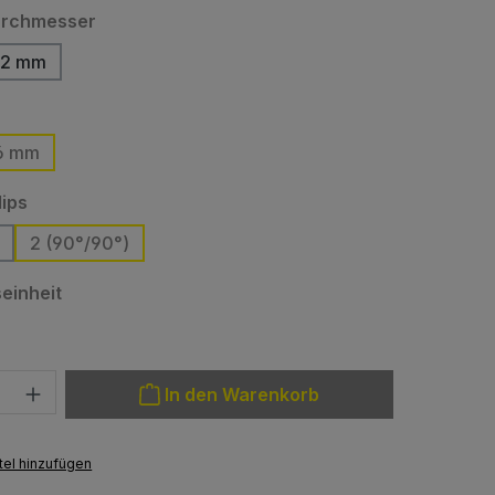
auswählen
urchmesser
32 mm
(Diese Option ist zurzeit nicht verfügbar.)
len
6 mm
tion ist zurzeit nicht verfügbar.)
auswählen
lips
2 (90°/90°)
auswählen
einheit
: Gib den gewünschten Wert ein oder benutze die Schaltfläche
In den Warenkorb
el hinzufügen