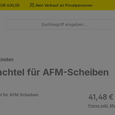
EUR 400,00
Kein Verkauf an Privatpersonen
cheiben
chtel für AFM-Scheiben
Regulärer Prei
41,48 €
Preise exkl. M