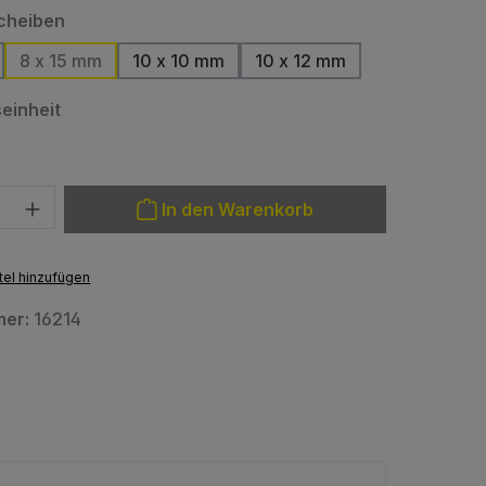
auswählen
cheiben
8 x 15 mm
10 x 10 mm
10 x 12 mm
auswählen
einheit
: Gib den gewünschten Wert ein oder benutze die Schaltfläche
In den Warenkorb
el hinzufügen
mer:
16214