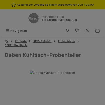
Zum Hauptinhalt springen
Kostenloser Versand ab einem Warenwert von EUR 400,00
Du hast 0 Produk
Navigation
Produkte
REM-Zubehör
Probenträger
DEBEN Kühltisch
Deben Kühltisch-Probenteller
Bildergalerie überspringen