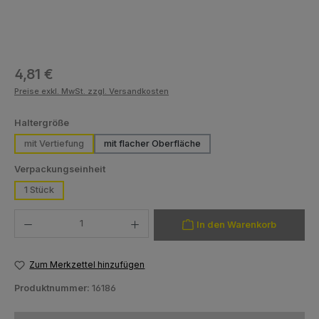
Regulärer Preis:
4,81 €
Preise exkl. MwSt. zzgl. Versandkosten
auswählen
Haltergröße
mit Vertiefung
mit flacher Oberfläche
auswählen
Verpackungseinheit
1 Stück
Produkt Anzahl: Gib den gewünschten Wert ein oder benutze die Schaltfläch
In den Warenkorb
Zum Merkzettel hinzufügen
Produktnummer:
16186