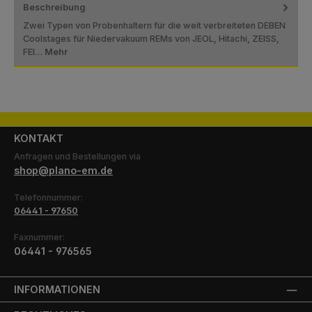
Beschreibung
Zwei Typen von Probenhaltern für die weit verbreiteten DEBEN
Coolstages für Niedervakuum REMs von JEOL, Hitachi, ZEISS,
FEI…
Mehr
KONTAKT
Anfragen und Bestellungen via
shop@plano-em.de
Telefonnummer:
06441 - 97650
Faxnummer:
06441 - 976565
INFORMATIONEN