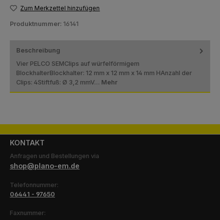
Zum Merkzettel hinzufügen
Produktnummer:
16141
Beschreibung
Vier PELCO SEMClips auf würfelförmigem
BlockhalterBlockhalter: 12 mm x 12 mm x 14 mm HAnzahl der
Clips: 4Stiftfuß: Ø 3,2 mmV…
Mehr
KONTAKT
Anfragen und Bestellungen via
shop@plano-em.de
Telefonnummer:
06441 - 97650
Faxnummer: