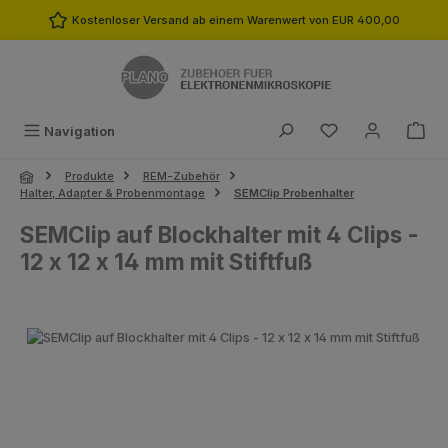
Zum Hauptinhalt springen
Kostenloser Versand ab einem Warenwert von EUR 400,00
Du hast 0 Produk
Navigation
Produkte
REM-Zubehör
Halter, Adapter & Probenmontage
SEMClip Probenhalter
SEMClip auf Blockhalter mit 4 Clips -
12 x 12 x 14 mm mit Stiftfuß
Bildergalerie überspringen