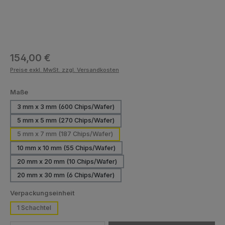
Regulärer Preis:
154,00 €
Preise exkl. MwSt. zzgl. Versandkosten
auswählen
Maße
3 mm x 3 mm (600 Chips/Wafer)
5 mm x 5 mm (270 Chips/Wafer)
5 mm x 7 mm (187 Chips/Wafer)
10 mm x 10 mm (55 Chips/Wafer)
20 mm x 20 mm (10 Chips/Wafer)
20 mm x 30 mm (6 Chips/Wafer)
auswählen
Verpackungseinheit
1 Schachtel
Produkt Anzahl: Gib den gewünschten Wert ein oder benutze die Schaltfläch