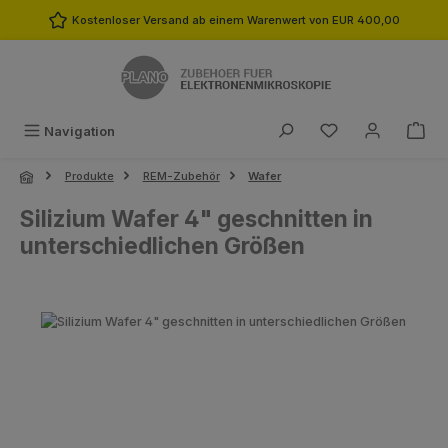
Zum Hauptinhalt springen
Kostenloser Versand ab einem Warenwert von EUR 400,00
Du hast 0 Produk
Navigation
Produkte
REM-Zubehör
Wafer
Silizium Wafer 4" geschnitten in
unterschiedlichen Größen
Bildergalerie überspringen