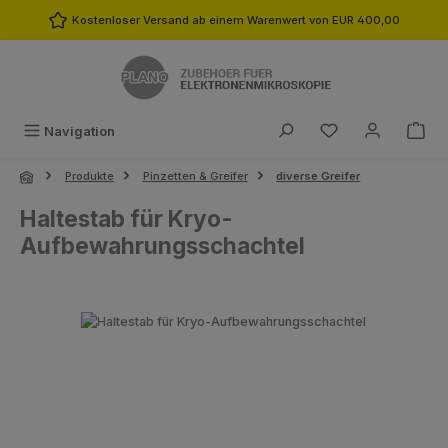
Zum Hauptinhalt springen
Kostenloser Versand ab einem Warenwert von EUR 400,00
Du hast 0 Produk
Navigation
Produkte
Pinzetten & Greifer
diverse Greifer
Haltestab für Kryo-
Aufbewahrungsschachtel
Bildergalerie überspringen