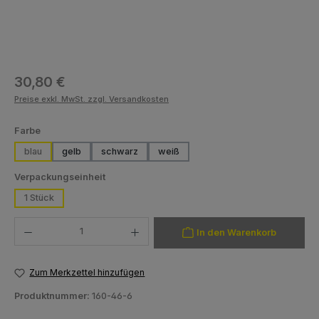
Regulärer Preis:
30,80 €
Preise exkl. MwSt. zzgl. Versandkosten
auswählen
Farbe
blau
gelb
schwarz
weiß
auswählen
Verpackungseinheit
1 Stück
Produkt Anzahl: Gib den gewünschten Wert ein oder benutze die Schaltfläch
In den Warenkorb
Zum Merkzettel hinzufügen
Produktnummer:
160-46-6