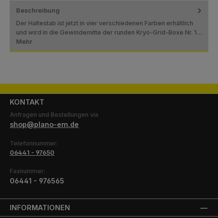
Beschreibung
Der Haltestab ist jetzt in vier verschiedenen Farben erhältlich
und wird in die Gewindemitte der runden Kryo-Grid-Boxe Nr. 1…
Mehr
KONTAKT
Anfragen und Bestellungen via
shop@plano-em.de
Telefonnummer:
06441 - 97650
Faxnummer:
06441 - 976565
INFORMATIONEN