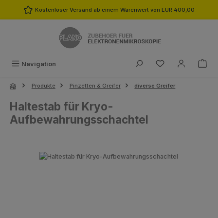
Zum Hauptinhalt springen
Kostenloser Versand ab einem Warenwert von EUR 400,00
Du hast 0 Produk
Navigation
Produkte
Pinzetten & Greifer
diverse Greifer
Haltestab für Kryo-
Aufbewahrungsschachtel
Bildergalerie überspringen