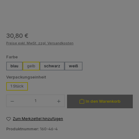
Regulärer Preis:
30,80 €
Preise exkl. MwSt. zzgl. Versandkosten
auswählen
Farbe
blau
gelb
schwarz
weiß
auswählen
Verpackungseinheit
1 Stück
Produkt Anzahl: Gib den gewünschten Wert ein oder benutze die Schaltfläch
In den Warenkorb
Zum Merkzettel hinzufügen
Produktnummer:
160-46-4