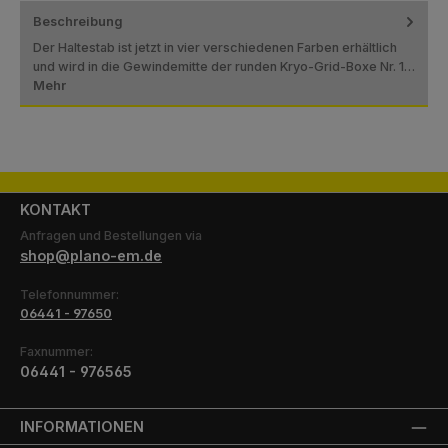
Beschreibung
Der Haltestab ist jetzt in vier verschiedenen Farben erhältlich
und wird in die Gewindemitte der runden Kryo-Grid-Boxe Nr. 1…
Mehr
KONTAKT
Anfragen und Bestellungen via
shop@plano-em.de
Telefonnummer:
06441 - 97650
Faxnummer:
06441 - 976565
INFORMATIONEN