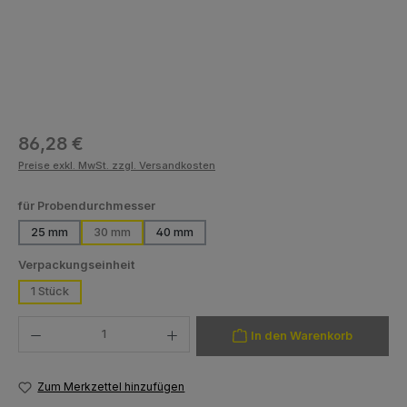
Regulärer Preis:
86,28 €
Preise exkl. MwSt. zzgl. Versandkosten
auswählen
für Probendurchmesser
25 mm
30 mm
40 mm
auswählen
Verpackungseinheit
1 Stück
Produkt Anzahl: Gib den gewünschten Wert ein oder benutze die Schaltfläch
In den Warenkorb
Zum Merkzettel hinzufügen