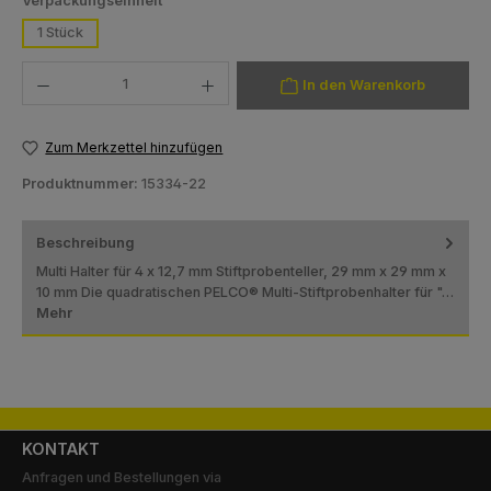
Verpackungseinheit
1 Stück
Produkt Anzahl: Gib den gewünschten Wert ein oder benutze die Schaltfläch
In den Warenkorb
Zum Merkzettel hinzufügen
Produktnummer:
15334-22
Beschreibung
Multi Halter für 4 x 12,7 mm Stiftprobenteller, 29 mm x 29 mm x
10 mm Die quadratischen PELCO® Multi-Stiftprobenhalter für "…
Mehr
KONTAKT
Anfragen und Bestellungen via