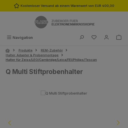
Zum Hauptinhalt springen
Kostenloser Versand ab einem Warenwert von EUR 400,00
Du hast 0 Produk
Navigation
Produkte
REM-Zubehör
Halter, Adapter & Probenmontage
Halter für Zeiss/LEO/Cambridge/Leica/FEI/Philips/Tescan
Q Multi Stiftprobenhalter
Bildergalerie überspringen