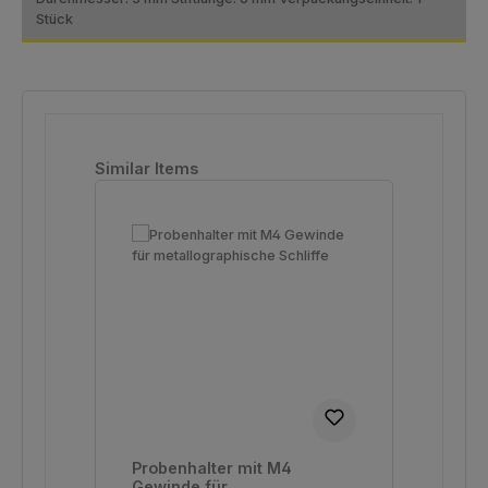
Stück
Produktgalerie überspringen
Similar Items
Probenhalter mit M4
Gewinde für