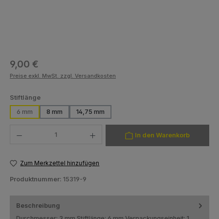
Regulärer Preis:
9,00 €
Preise exkl. MwSt. zzgl. Versandkosten
auswählen
Stiftlänge
6 mm
8 mm
14,75 mm
Produkt Anzahl: Gib den gewünschten Wert ein oder benutze die Schaltfläch
In den Warenkorb
Zum Merkzettel hinzufügen
Produktnummer:
15319-9
Beschreibung
Durchmesser: 3 mm Stiftlänge: 6 mm Verpackungseinheit: 1