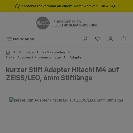
Zum Hauptinhalt springen
Kostenloser Versand ab einem Warenwert von EUR 400,00
Du hast 0 Produk
Navigation
Produkte
REM-Zubehör
Halter, Adapter & Probenmontage
Adapter
kurzer Stift Adapter Hitachi M4 auf
ZEISS/LEO, 6mm Stiftlänge
Bildergalerie überspringen