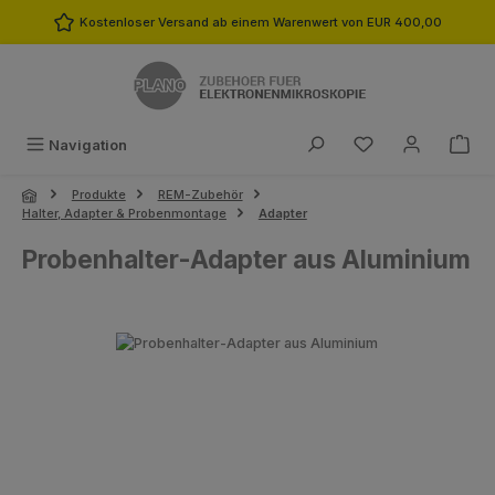
Zum Hauptinhalt springen
Kostenloser Versand ab einem Warenwert von EUR 400,00
Du hast 0 Produk
Navigation
Produkte
REM-Zubehör
Halter, Adapter & Probenmontage
Adapter
Probenhalter-Adapter aus Aluminium
Bildergalerie überspringen