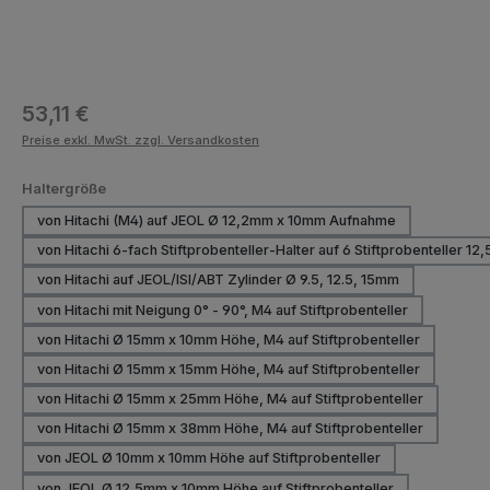
Regulärer Preis:
53,11 €
Preise exkl. MwSt. zzgl. Versandkosten
auswählen
Haltergröße
von Hitachi (M4) auf JEOL Ø 12,2mm x 10mm Aufnahme
von Hitachi 6-fach Stiftprobenteller-Halter auf 6 Stiftprobenteller 12
von Hitachi auf JEOL/ISI/ABT Zylinder Ø 9.5, 12.5, 15mm
von Hitachi mit Neigung 0° - 90°, M4 auf Stiftprobenteller
von Hitachi Ø 15mm x 10mm Höhe, M4 auf Stiftprobenteller
von Hitachi Ø 15mm x 15mm Höhe, M4 auf Stiftprobenteller
von Hitachi Ø 15mm x 25mm Höhe, M4 auf Stiftprobenteller
von Hitachi Ø 15mm x 38mm Höhe, M4 auf Stiftprobenteller
von JEOL Ø 10mm x 10mm Höhe auf Stiftprobenteller
von JEOL Ø 12,5mm x 10mm Höhe auf Stiftprobenteller