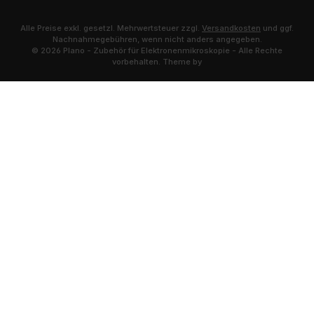
Alle Preise exkl. gesetzl. Mehrwertsteuer zzgl.
Versandkosten
und ggf.
Nachnahmegebühren, wenn nicht anders angegeben.
© 2026 Plano - Zubehör für Elektronenmikroskopie - Alle Rechte
vorbehalten. Theme by