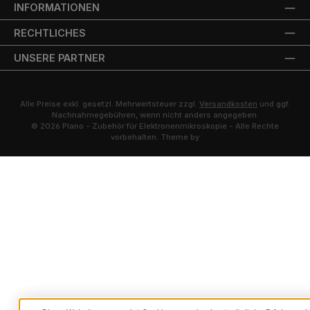
INFORMATIONEN
RECHTLICHES
UNSERE PARTNER
Alle Preise exkl. gesetzl. Mehrwertsteuer zzgl.
Versandkosten
und ggf.
Nachnahmegebühren, wenn nicht anders angegeben.
© 2026 Plano - Zubehör für Elektronenmikroskopie - Alle Rechte
vorbehalten. Theme by