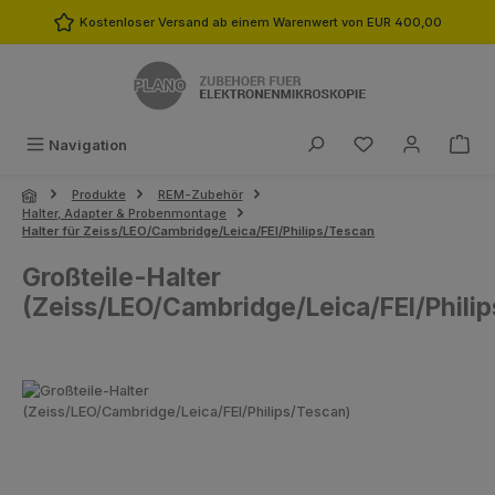
Zum Hauptinhalt springen
Kostenloser Versand ab einem Warenwert von EUR 400,00
Du hast 0 Produk
Navigation
Produkte
REM-Zubehör
Halter, Adapter & Probenmontage
Halter für Zeiss/LEO/Cambridge/Leica/FEI/Philips/Tescan
Großteile-Halter
(Zeiss/LEO/Cambridge/Leica/FEI/Phili
Bildergalerie überspringen