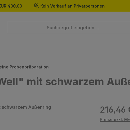
EUR 400,00
Kein Verkauf an Privatpersonen
eine Probenpräparation
 Well" mit schwarzem Auß
Regulärer Prei
216,46 
Preise exkl. M