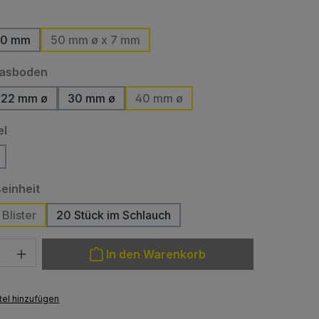
hlen
10 mm
50 mm ø x 7 mm
ese Option ist zurzeit nicht verfügbar.)
auswählen
lasboden
22 mm ø
30 mm ø
40 mm ø
ption ist zurzeit nicht verfügbar.)
(Diese Option ist zurzeit nicht verfügbar.)
auswählen
el
ese Option ist zurzeit nicht verfügbar.)
auswählen
einheit
Blister
20 Stück im Schlauch
(Diese Option ist zurzeit nicht verfügbar.)
: Gib den gewünschten Wert ein oder benutze die Schaltfläche
In den Warenkorb
el hinzufügen