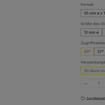
auswä
Format
35 mm ø x 
(Di
Größe des G
12 mm ø
(Diese O
Zugriffswink
20°
37°
(Di
Verpackungs
20 Stück im 
Produkt Anzahl
Zum Merkzett