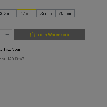
auswählen
r
2,5 mm
47 mm
55 mm
70 mm
: Gib den gewünschten Wert ein oder benutze die Schaltfläche
In den Warenkorb
el hinzufügen
mer:
14013-47