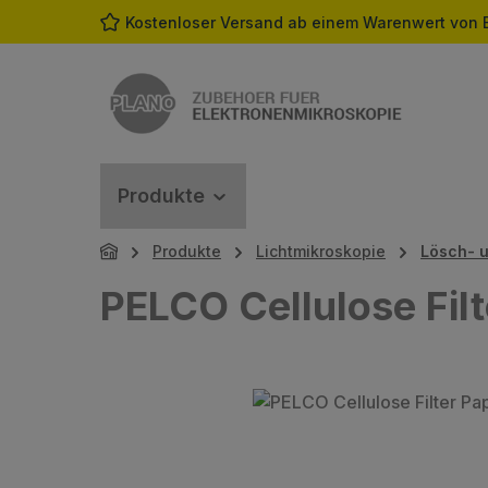
Kostenloser Versand ab einem Warenwert von 
m Hauptinhalt springen
Zur Suche springen
Zur Hauptnavigation springen
Produkte
Produkte
Lichtmikroskopie
Lösch- u
PELCO Cellulose Filt
Bildergalerie überspringen