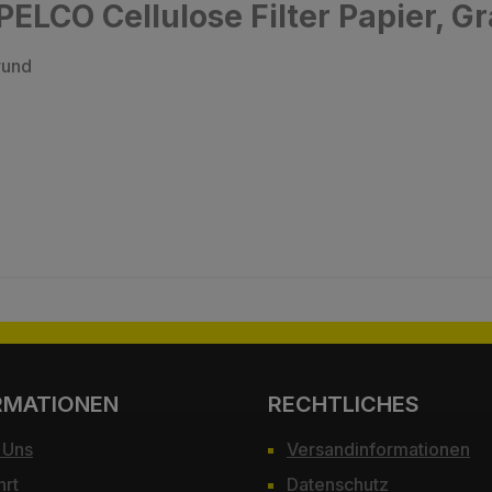
ELCO Cellulose Filter Papier, G
rund
RMATIONEN
RECHTLICHES
 Uns
Versandinformationen
hrt
Datenschutz