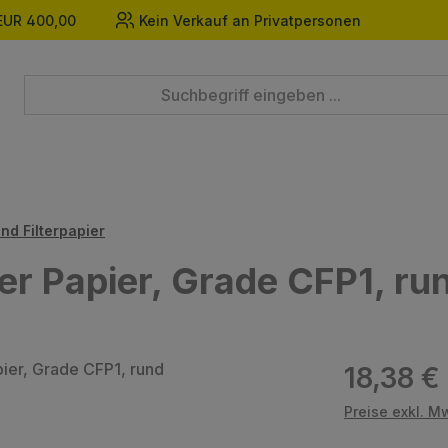
EUR 400,00
Kein Verkauf an Privatpersonen
nd Filterpapier
er Papier, Grade CFP1, ru
Regulärer Prei
18,38 €
Preise exkl. M