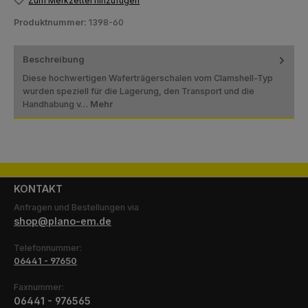
Zum Merkzettel hinzufügen
Produktnummer:
1398-60
Beschreibung
Diese hochwertigen Waferträgerschalen vom Clamshell-Typ
wurden speziell für die Lagerung, den Transport und die
Handhabung v…
Mehr
KONTAKT
Anfragen und Bestellungen via
shop@plano-em.de
Telefonnummer:
06441 - 97650
Faxnummer:
06441 - 976565