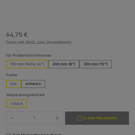
Regulärer Preis:
64,75 €
Preise exkl. MwSt. zzgl. Versandkosten
auswählen
für Probendurchmesser
150 mm Wafer (6")
200 mm (8")
300 mm (12")
auswählen
Farbe
klar
schwarz
auswählen
Verpackungseinheit
1 Stück
Produkt Anzahl: Gib den gewünschten Wert ein oder benutze die Schaltfläch
In den Warenkorb