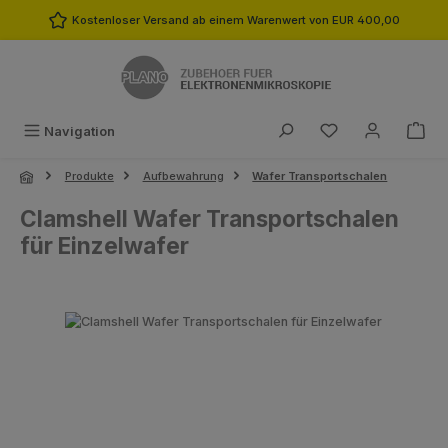
Zum Hauptinhalt springen
Kostenloser Versand ab einem Warenwert von EUR 400,00
Du hast 0 Produk
Navigation
Produkte
Aufbewahrung
Wafer Transportschalen
Clamshell Wafer Transportschalen
für Einzelwafer
Bildergalerie überspringen