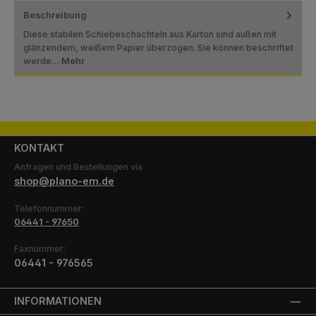
Beschreibung
Diese stabilen Schiebeschachteln aus Karton sind außen mit
glänzendem, weißem Papier überzogen. Sie können beschriftet
werde…
Mehr
KONTAKT
Anfragen und Bestellungen via
shop@plano-em.de
Telefonnummer:
06441 - 97650
Faxnummer:
06441 - 976565
INFORMATIONEN