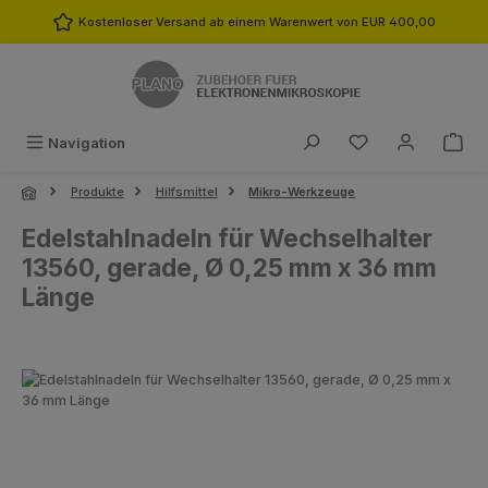
Zum Hauptinhalt springen
Kostenloser Versand ab einem Warenwert von EUR 400,00
Du hast 0 Produk
Navigation
Produkte
Hilfsmittel
Mikro-Werkzeuge
Edelstahlnadeln für Wechselhalter
13560, gerade, Ø 0,25 mm x 36 mm
Länge
Bildergalerie überspringen