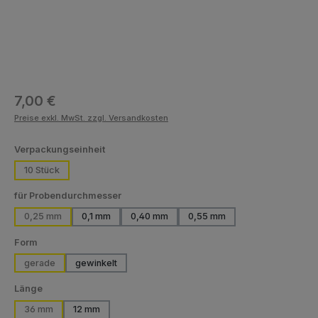
Regulärer Preis:
7,00 €
Preise exkl. MwSt. zzgl. Versandkosten
auswählen
Verpackungseinheit
10 Stück
auswählen
für Probendurchmesser
0,25 mm
0,1 mm
0,40 mm
0,55 mm
(Diese Option ist zurzeit nicht verfügbar.)
auswählen
Form
gerade
gewinkelt
auswählen
Länge
36 mm
12 mm
(Diese Option ist zurzeit nicht verfügbar.)