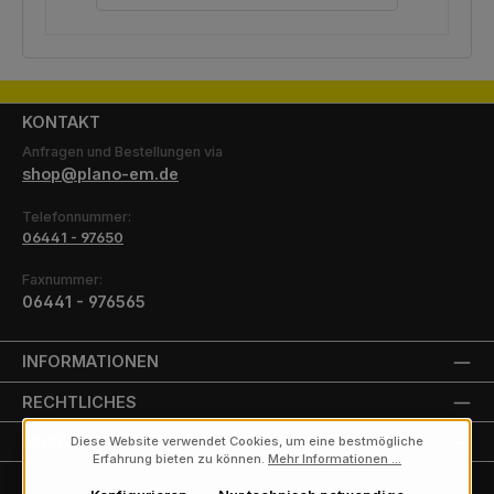
KONTAKT
Anfragen und Bestellungen via
shop@plano-em.de
Telefonnummer:
06441 - 97650
Faxnummer:
06441 - 976565
INFORMATIONEN
RECHTLICHES
UNSERE PARTNER
Diese Website verwendet Cookies, um eine bestmögliche
Erfahrung bieten zu können.
Mehr Informationen ...