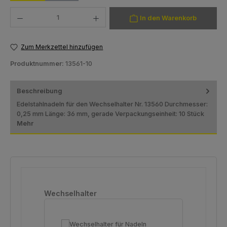
Produkt Anzahl: Gib den gewünschten Wert ein oder benutze die Schaltfläch
In den Warenkorb
Zum Merkzettel hinzufügen
Produktnummer:
13561-10
Beschreibung
Edelstahlnadeln für den Wechselhalter Nr. 13560 Durchmesser:
0,25 mm Länge: 36 mm, gerade Verpackungseinheit: 10 Stück
Mehr
Produktgalerie überspringen
Wechselhalter