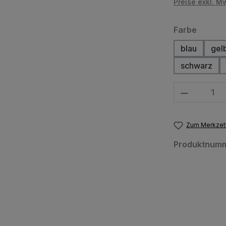
Preise exkl. M
auswä
Farbe
blau
gel
schwarz
Produkt Anzahl
Zum Merkzett
Produktnum