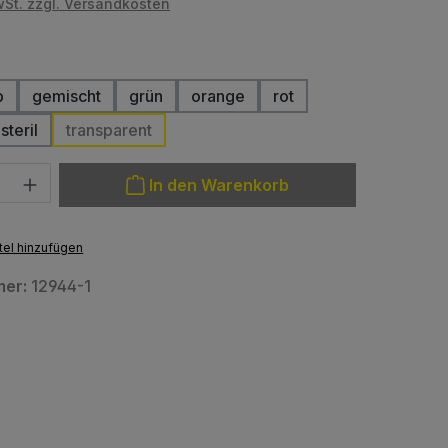
wSt. zzgl. Versandkosten
hlen
b
gemischt
grün
orange
rot
steril
transparent
: Gib den gewünschten Wert ein oder benutze die Schaltfläche
In den Warenkorb
el hinzufügen
mer:
12944-1