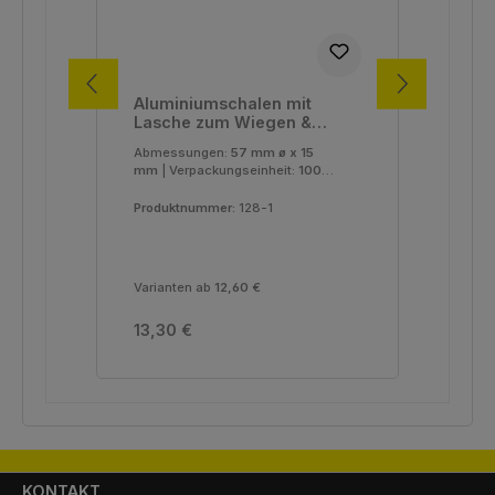
Aluminiumschalen mit
Al
Lasche zum Wiegen &
La
Mischen, gewellt, medium,
Mis
Abmessungen:
57 mm ø x 15
Abm
Ø 57mm x 15mm, 38ml
70
mm
|
Verpackungseinheit:
100
m
Stück
Stü
Produktnummer:
128-1
Pro
Varianten ab
12,60 €
Var
Regulärer Preis:
Reg
13,30 €
17,
KONTAKT