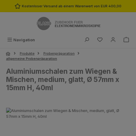
Zum Hauptinhalt springen
Kostenloser Versand ab einem Warenwert von EUR 400,00
Du hast 0 Produk
Navigation
Produkte
Probenpräparation
allgemeine Probenpräparation
Aluminiumschalen zum Wiegen &
Mischen, medium, glatt, Ø 57mm x
15mm H, 40ml
Bildergalerie überspringen