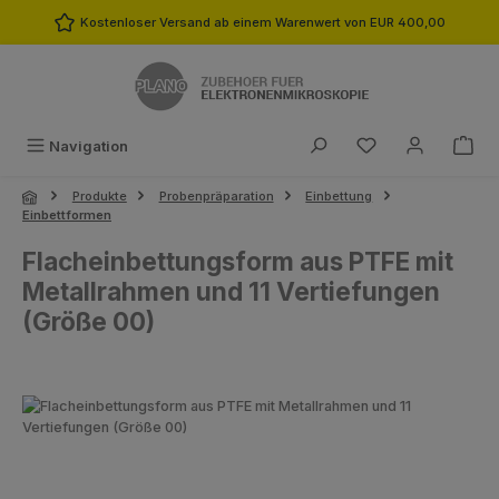
Zum Hauptinhalt springen
Kostenloser Versand ab einem Warenwert von EUR 400,00
Du hast 0 Produk
Navigation
Produkte
Probenpräparation
Einbettung
Einbettformen
Flacheinbettungsform aus PTFE mit
Metallrahmen und 11 Vertiefungen
(Größe 00)
Bildergalerie überspringen